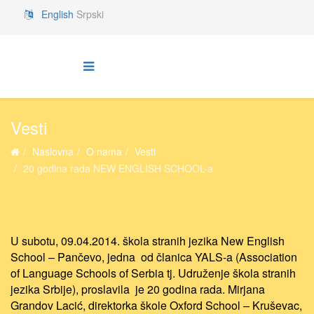
English
Srpski
Vesti
Naslovna
O nama
Vesti
20 godina rada NEW ENGLISH SCHOOL-a
U subotu, 09.04.2014. škola stranih jezika New English
School – Pančevo, jedna od članica YALS-a (Association
of Language Schools of Serbia tj. Udruženje škola stranih
jezika Srbije), proslavila je 20 godina rada. Mirjana
Grandov Lacić, direktorka škole Oxford School – Kruševac,