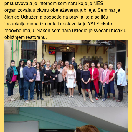
prisustvovala je internom seminaru koje je NES
organizovala u okviru obeležavanja jubileja. Seminar je
članice Udruženja podsetio na pravila koja se tiču
inspekcija menadžmenta i nastave koje YALS škole
redovno imaju. Nakon seminara usledio je svečani ručak u
obližnjem restoranu.